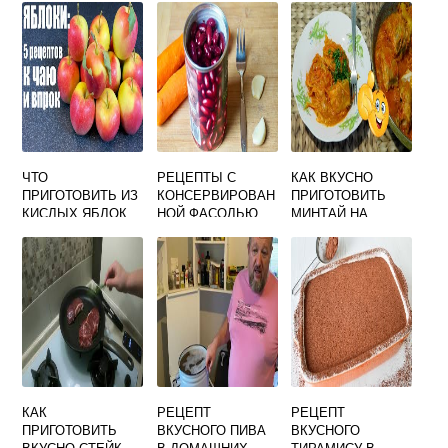
ЧТО
РЕЦЕПТЫ С
КАК ВКУСНО
ПРИГОТОВИТЬ ИЗ
КОНСЕРВИРОВАН
ПРИГОТОВИТЬ
КИСЛЫХ ЯБЛОК
НОЙ ФАСОЛЬЮ
МИНТАЙ НА
БЫСТРО И
САЛАТЫ
СКОВОРОДЕ С
ВКУСНО
ПРОСТЫЕ И
ЛУКОМ И
ВКУСНЫЕ
МОРКОВЬЮ
КАК
РЕЦЕПТ
РЕЦЕПТ
ПРИГОТОВИТЬ
ВКУСНОГО ПИВА
ВКУСНОГО
ВКУСНО СТЕЙК
В ДОМАШНИХ
ТИРАМИСУ В