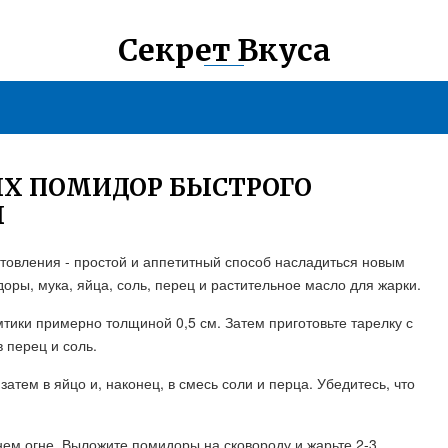
Секрет Вкуса
ЫХ ПОМИДОР БЫСТРОГО
Ы
товления - простой и аппетитный способ насладиться новым
оры, мука, яйца, соль, перец и растительное масло для жарки.
ики примерно толщиной 0,5 см. Затем приготовьте тарелку с
 перец и соль.
атем в яйцо и, наконец, в смесь соли и перца. Убедитесь, что
нем огне. Выложите помидоры на сковороду и жарьте 2-3