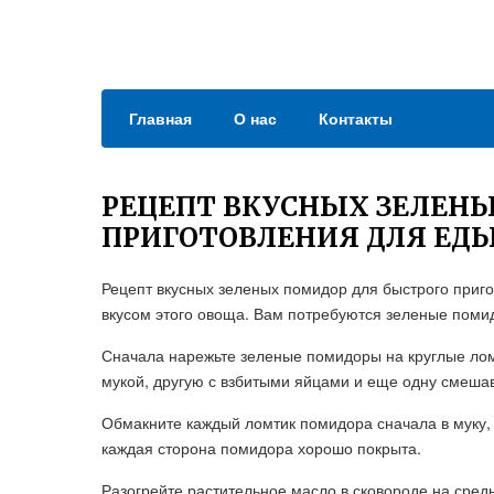
Главная
О нас
Контакты
РЕЦЕПТ ВКУСНЫХ ЗЕЛЕН
ПРИГОТОВЛЕНИЯ ДЛЯ ЕД
Рецепт вкусных зеленых помидор для быстрого приго
вкусом этого овоща. Вам потребуются зеленые помид
Сначала нарежьте зеленые помидоры на круглые ломт
мукой, другую с взбитыми яйцами и еще одну смешав
Обмакните каждый ломтик помидора сначала в муку, з
каждая сторона помидора хорошо покрыта.
Разогрейте растительное масло в сковороде на сред