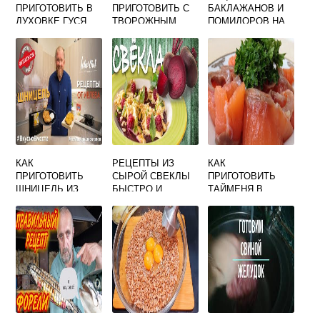
ПРИГОТОВИТЬ В
ПРИГОТОВИТЬ С
БАКЛАЖАНОВ И
ДУХОВКЕ ГУСЯ
ТВОРОЖНЫМ
ПОМИДОРОВ НА
ЦЕЛИКОМ
КРЕМОМ БЫСТРО
ЗИМУ САМЫЙ
ВКУСНО
И ВКУСНО
ВКУСНЫЙ
КАК
РЕЦЕПТЫ ИЗ
КАК
ПРИГОТОВИТЬ
СЫРОЙ СВЕКЛЫ
ПРИГОТОВИТЬ
ШНИЦЕЛЬ ИЗ
БЫСТРО И
ТАЙМЕНЯ В
СВИНИНЫ В
ВКУСНО САЛАТЫ
ДУХОВКЕ ВКУСНО
ДУХОВКЕ СОЧНО
И ВКУСНО