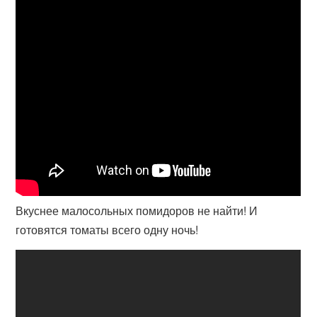
Вкуснее малосольных помидоров не найти! И
готовятся томаты всего одну ночь!