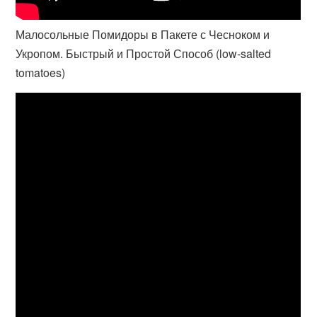
Малосольные Помидоры в Пакете с Чесноком и
Укропом. Быстрый и Простой Способ (low-salted
tomatoes)