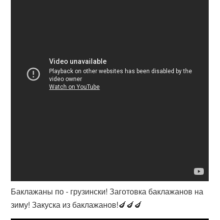
Баклажаны по - грузински! Заготовка баклажанов на
зиму! Закуска из баклажанов!🍆🍆🍆