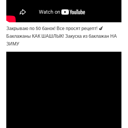
Закрываю по 50 банок! Все просят рецепт! 🍆
Баклажаны КАК ШАШЛЫК! Закуска из баклажан НА
ЗИМУ