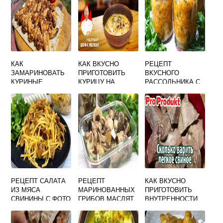
КАК
КАК ВКУСНО
РЕЦЕПТ
ЗАМАРИНОВАТЬ
ПРИГОТОВИТЬ
ВКУСНОГО
КУРИНЫЕ
КУРИЦУ НА
РАССОЛЬНИКА С
КРЫЛЫШКИ ДЛЯ
СКОВОРОДЕ СО
ПЕРЛОВКОЙ И
ШАШЛЫКА
СЛИВКАМИ
ОГУРЦАМИ НА
ВКУСНО НА
ЗИМУ
МАНГАЛЕ РЕЦЕПТ
РЕЦЕПТ САЛАТА
РЕЦЕПТ
КАК ВКУСНО
ИЗ МЯСА
МАРИНОВАННЫХ
ПРИГОТОВИТЬ
СВИНИНЫ С ФОТО
ГРИБОВ МАСЛЯТ
ВНУТРЕННОСТИ
ПРОСТЫЕ И
НА ЗИМУ В
СВИНЬИ
ВКУСНЫЕ
БАНКАХ С