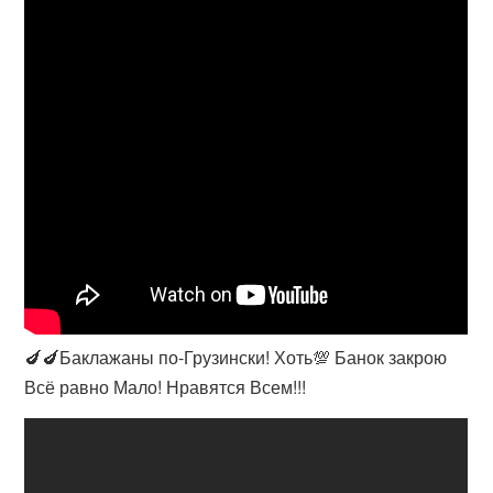
🍆🍆Баклажаны по-Грузински! Хоть💯 Банок закрою
Всё равно Мало! Нравятся Всем!!!