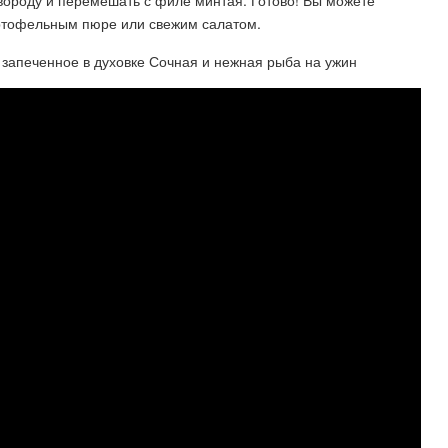
ороду и перемешать с филе минтая. Готово! Вы можете
артофельным пюре или свежим салатом.
 запеченное в духовке Сочная и нежная рыба на ужин