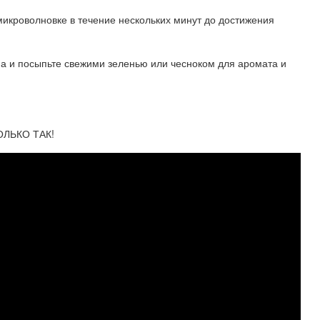
микроволновке в течение нескольких минут до достижения
на и посыпьте свежими зеленью или чесноком для аромата и
ТОЛЬКО ТАК!