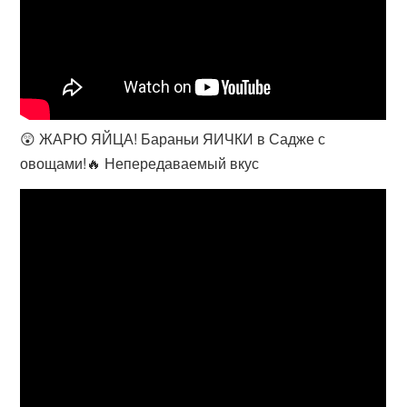
😲 ЖАРЮ ЯЙЦА! Бараньи ЯИЧКИ в Садже с
овощами!🔥 Непередаваемый вкус