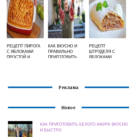
КАСТРЮЛЕ
УСЛОВИЯХ
КУСОЧКАМИ
ВКУСНО
РЕЦЕПТ ПИРОГА
КАК ВКУСНО И
РЕЦЕПТ
С ЯБЛОКАМИ
ПРАВИЛЬНО
ШТРУДЕЛЯ С
ПРОСТОЙ И
ПРИГОТОВИТЬ
ЯБЛОКАМИ
ВКУСНЫЙ В
СТЕЙК ИЗ
ПРОСТОЙ И
ДУХОВКЕ ИЗ
ГОВЯДИНЫ НА
ВКУСНЫЙ
ДРОЖЖЕВОГО
СКОВОРОДЕ
ТЕСТА
Реклама
Новое
КАК ПРИГОТОВИТЬ БЕЛОГО АМУРА ВКУСНО
И БЫСТРО