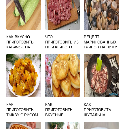
КАК ВКУСНО
ЧТО
РЕЦЕПТ
ПРИГОТОВИТЬ
ПРИГОТОВИТЬ ИЗ
МАРИНОВАННЫХ
КАБАЧОК НА
НЕБОЛЬШОГО
ГРИБОВ НА ЗИМУ
СКОВОРОДЕ В
КУСОЧКА
В БАНКАХ С
СМЕТАНЕ С
СВИНИНЫ
УКСУСОМ
ПОМИДОРАМИ И
БЫСТРО И
ВКУСНЫЙ
ЧЕСНОКОМ
ВКУСНО
ПОДОСИНОВИКИ
КАК
КАК
КАК
ПРИГОТОВИТЬ
ПРИГОТОВИТЬ
ПРИГОТОВИТЬ
ТЫКВУ С РИСОМ
ВКУСНЫЕ
ЩУПАЛЬЦА
БЫСТРО И
ПИРОЖКИ С
КАЛЬМАРА В
ВКУСНО В
КАПУСТОЙ
ДОМАШНИХ