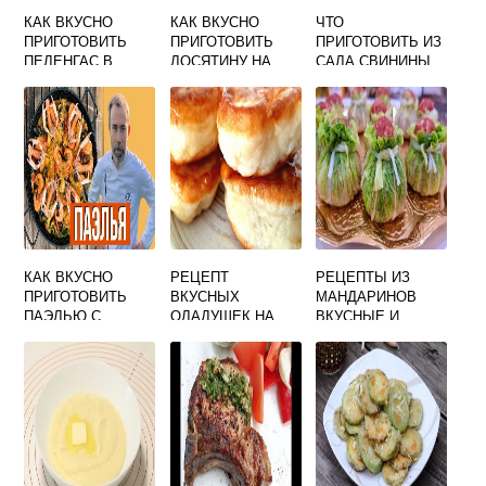
КАК ВКУСНО
КАК ВКУСНО
ЧТО
ПРИГОТОВИТЬ
ПРИГОТОВИТЬ
ПРИГОТОВИТЬ ИЗ
ПЕЛЕНГАС В
ЛОСЯТИНУ НА
САЛА СВИНИНЫ
ДУХОВКЕ
СКОВОРОДЕ В
БЫСТРО И
ДОМАШНИХ
ВКУСНО
УСЛОВИЯХ
КАК ВКУСНО
РЕЦЕПТ
РЕЦЕПТЫ ИЗ
ПРИГОТОВИТЬ
ВКУСНЫХ
МАНДАРИНОВ
ПАЭЛЬЮ С
ОЛАДУШЕК НА
ВКУСНЫЕ И
МОРЕПРОДУКТАМ
КЕФИРЕ С
ПРОСТЫЕ БЛЮДА
И
ДРОЖЖАМИ
С ФОТО