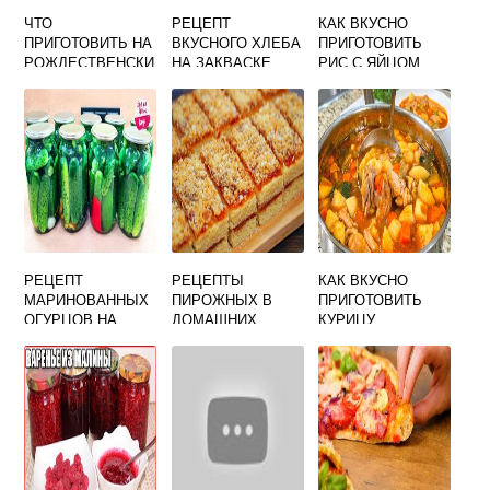
ЧТО
РЕЦЕПТ
КАК ВКУСНО
ПРИГОТОВИТЬ НА
ВКУСНОГО ХЛЕБА
ПРИГОТОВИТЬ
РОЖДЕСТВЕНСКИ
НА ЗАКВАСКЕ
РИС С ЯЙЦОМ
Й СТОЛ БЫСТРО
И ВКУСНО
РЕЦЕПТ
РЕЦЕПТЫ
КАК ВКУСНО
МАРИНОВАННЫХ
ПИРОЖНЫХ В
ПРИГОТОВИТЬ
ОГУРЦОВ НА
ДОМАШНИХ
КУРИЦУ
ЗИМУ В БАНКАХ
УСЛОВИЯХ
ТУШЕНУЮ
ХРУСТЯЩИЕ
ПРОСТЫЕ И
ВКУСНЫХ
ВКУСНЫЕ