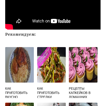
Рекомендуем:
КАК
КАК
РЕЦЕПТЫ
ПРИГОТОВИТЬ
ПРИГОТОВИТЬ
КАПКЕЙКОВ В
ВКУСНО
СТРЕЛКИ
ДОМАШНИХ
ВЕРМИШЕЛЬ НА
ЧЕСНОКА С
УСЛОВИЯХ С
ГАРНИР
МЯСОМ БЫСТРО
ФОТО ПРОСТЫЕ