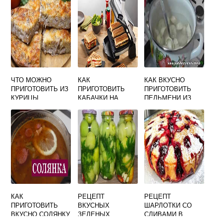
И ВКУСНО
НО ОЧЕНЬ
ВКУСНЫЕ
ЧТО МОЖНО
КАК
КАК ВКУСНО
ПРИГОТОВИТЬ ИЗ
ПРИГОТОВИТЬ
ПРИГОТОВИТЬ
КУРИЦЫ
КАБАЧКИ НА
ПЕЛЬМЕНИ ИЗ
ВАРЕНОЙ
ЭЛЕКТРОГРИЛЕ В
МАГАЗИНА В
БЫСТРО И
ДОМАШНИХ
КАСТРЮЛЕ
ВКУСНО
УСЛОВИЯХ
БЫСТРО И
ВКУСНО
КАК
РЕЦЕПТ
РЕЦЕПТ
ПРИГОТОВИТЬ
ВКУСНЫХ
ШАРЛОТКИ СО
ВКУСНО СОЛЯНКУ
ЗЕЛЕНЫХ
СЛИВАМИ В