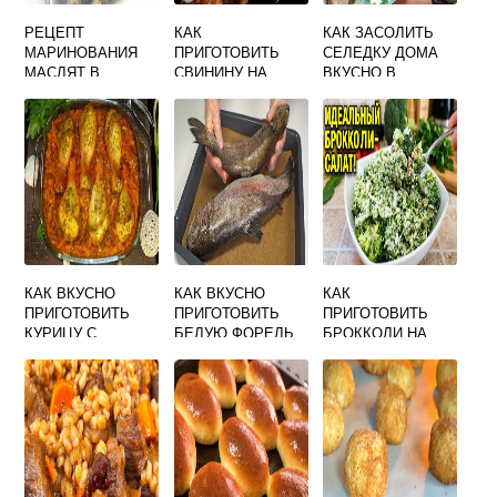
РЕЦЕПТ
КАК
КАК ЗАСОЛИТЬ
МАРИНОВАНИЯ
ПРИГОТОВИТЬ
СЕЛЕДКУ ДОМА
МАСЛЯТ В
СВИНИНУ НА
ВКУСНО В
ДОМАШНИХ
СКОВОРОДЕ
РАССОЛЕ ОЧЕНЬ
УСЛОВИЯХ НА
СОЧНО И ВКУСНО
ВКУСНЫЙ
ЗИМУ ВКУСНЫЙ
КУСОЧКАМИ С
РЕЦЕПТ
ЛУКОМ
КАК ВКУСНО
КАК ВКУСНО
КАК
ПРИГОТОВИТЬ
ПРИГОТОВИТЬ
ПРИГОТОВИТЬ
КУРИЦУ С
БЕЛУЮ ФОРЕЛЬ
БРОККОЛИ НА
ГАРНИРОМ В
СКОВОРОДЕ
ДУХОВКЕ
ВКУСНО
ПОШАГОВЫЙ
РЕЦЕПТ