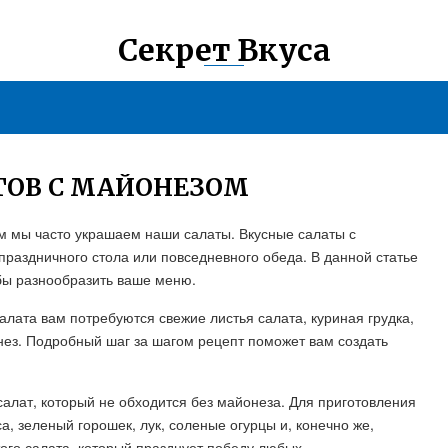
Секрет Вкуса
ТОВ С МАЙОНЕЗОМ
м мы часто украшаем наши салаты. Вкусные салаты с
раздничного стола или повседневного обеда. В данной статье
бы разнообразить ваше меню.
салата вам потребуются свежие листья салата, куриная грудка,
онез. Подробный шаг за шагом рецепт поможет вам создать
 салат, который не обходится без майонеза. Для приготовления
а, зеленый горошек, лук, соленые огурцы и, конечно же,
ого салата, который празднует победу любых