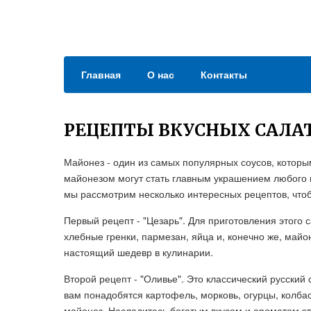
Главная
О нас
Контакты
РЕЦЕПТЫ ВКУСНЫХ САЛА
Майонез - один из самых популярных соусов, которы
майонезом могут стать главным украшением любого п
мы рассмотрим несколько интересных рецептов, что
Первый рецепт - "Цезарь". Для приготовления этого 
хлебные гренки, пармезан, яйца и, конечно же, май
настоящий шедевр в кулинарии.
Второй рецепт - "Оливье". Это классический русский
вам понадобятся картофель, морковь, огурцы, колбас
майонез. Насладитесь богатым вкусом и ароматом эт