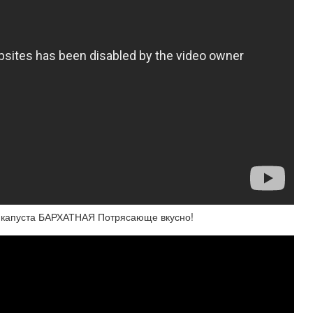
ая капуста БАРХАТНАЯ Потрясающе вкусно!