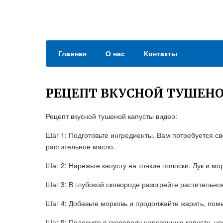
Главная
О нас
Контакты
РЕЦЕПТ ВКУСНОЙ ТУШЕН
Рецепт вкусной тушеной капусты видео:
Шаг 1: Подготовьте ингредиенты. Вам потребуется св
растительное масло.
Шаг 2: Нарежьте капусту на тонкие полоски. Лук и мо
Шаг 3: В глубокой сковороде разогрейте растительное
Шаг 4: Добавьте морковь и продолжайте жарить, поме
Шаг 5: Положите в сковороду нарезанную капусту, не