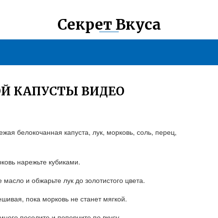
Секрет Вкуса
ОЙ КАПУСТЫ ВИДЕО
ежая белокочанная капуста, лук, морковь, соль, перец,
рковь нарежьте кубиками.
 масло и обжарьте лук до золотистого цвета.
шивая, пока морковь не станет мягкой.
много посолите и поперчите по вкусу.