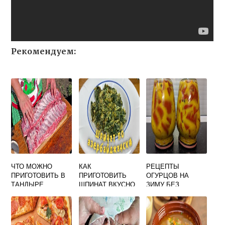
Рекомендуем:
ЧТО МОЖНО
КАК
РЕЦЕПТЫ
ПРИГОТОВИТЬ В
ПРИГОТОВИТЬ
ОГУРЦОВ НА
ТАНДЫРЕ
ШПИНАТ ВКУСНО
ЗИМУ БЕЗ
РЕЦЕПТЫ С ФОТО
НА СКОВОРОДЕ
СТЕРИЛИЗАЦИИ
ПРОСТЫЕ И
САМЫЕ ВКУСНЫЕ
ВКУСНЫЕ
И ПРОВЕРЕННЫЕ