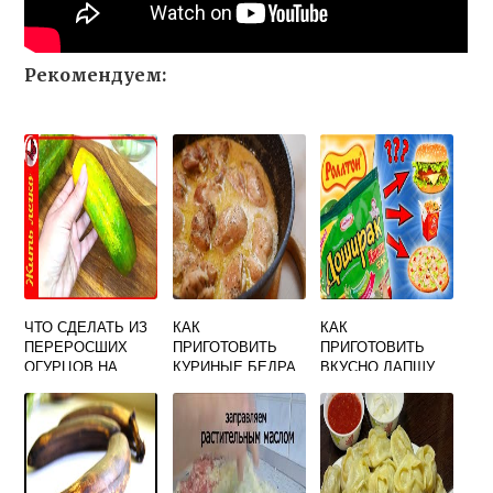
Рекомендуем:
ЧТО СДЕЛАТЬ ИЗ
КАК
КАК
ПЕРЕРОСШИХ
ПРИГОТОВИТЬ
ПРИГОТОВИТЬ
ОГУРЦОВ НА
КУРИНЫЕ БЕДРА
ВКУСНО ЛАПШУ
ЗИМУ РЕЦЕПТЫ
НА СКОВОРОДЕ
БЫСТРОГО
БЫСТРО И
БЫСТРО И
ПРИГОТОВЛЕНИЯ
ВКУСНО МОЖНО
ВКУСНО СО
СМЕТАНОЙ