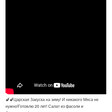
🍆🍆Царская Закуска на зиму! И никакого Мяса не
нужно!Готовлю 20 лет! Салат из фасоли и