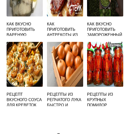
КАК ВКУСНО
КАК
КАК ВКУСНО
ПРИГОТОВИТЬ
ПРИГОТОВИТЬ
ПРИГОТОВИТЬ
ВАРЕНУЮ
АНТРЕКОТЫ ИЗ
ЗАМОРОЖЕННЫЙ
ТРЕСКУ
СВИНИНЫ НА
ЗЕЛЕНЫЙ
КОСТОЧКЕ В
ГОРОШЕК НА
ДУХОВКЕ ВКУСНО
ГАРНИР
РЕЦЕПТ
РЕЦЕПТЫ ИЗ
РЕЦЕПТЫ ИЗ
ВКУСНОГО СОУСА
РЕПЧАТОГО ЛУКА
КРУПНЫХ
ДЛЯ КРЕВЕТОК
БЫСТРО И
ПОМИДОР
ВКУСНО БЛЮДА
ВКУСНЫЕ И
ПРОСТЫЕ
ЗАГОТОВКИ НА
ЗИМУ