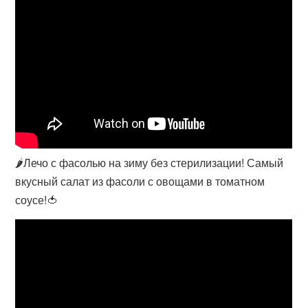
🌶Лечо с фасолью на зиму без стерилизации! Самый
вкусный салат из фасоли с овощами в томатном
соусе!🍅