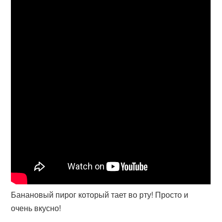
Банановый пирог который тает во рту! Просто и
очень вкусно!