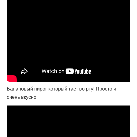
Банановый пирог который тает во рту! Просто и
очень вкусно!