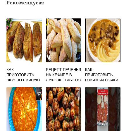
Рекомендуем:
КАК
РЕЦЕПТ ПЕЧЕНЬЯ
КАК
ПРИГОТОВИТЬ
НА КЕФИРЕ В
ПРИГОТОВИТЬ
ВКУСНО СВИНУЮ
ДУХОВКЕ ВКУСНО
ГОВЯЖЬИ ПОЧКИ
ГРУДИНКУ В
И БЫСТРО
ВКУСНО И БЕЗ
ДУХОВКЕ
ЗАПАХА ВИДЕО