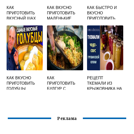
КАК
КАК ВКУСНО
КАК БЫСТРО И
ПРИГОТОВИТЬ
ПРИГОТОВИТЬ
ВКУСНО
ВКУСНЫЙ ШАХ
МАЛЕНЬКИЕ
ПРИГОТОВИТЬ
ПЛОВ
ШАМПИНЬОНЫ
СОУС БЕШАМЕЛЬ
ЦЕЛИКОМ
КАК ВКУСНО
КАК
РЕЦЕПТ
ПРИГОТОВИТЬ
ПРИГОТОВИТЬ
ТКЕМАЛИ ИЗ
ГОЛУБЦЫ
БУЛГУР С
КРЫЖОВНИКА НА
ПОЛУФАБРИКАТЫ
КУРИЦЕЙ ВКУСНО
ЗИМУ ПО
НА СКОВОРОДЕ В
ГРУЗИНСКИ
СМЕТАНЕ
БЫСТРО И
ВКУСНО
Реклама