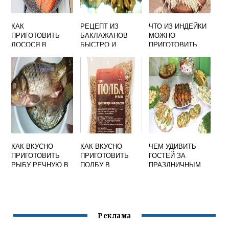
КАК
РЕЦЕПТ ИЗ
ЧТО ИЗ ИНДЕЙКИ
ПРИГОТОВИТЬ
БАКЛАЖАНОВ
МОЖНО
ЛОСОСЯ В
БЫСТРО И
ПРИГОТОВИТЬ
ДУХОВКЕ ВКУСНО
ВКУСНО НА
БЫСТРО И
СТЕЙКИ
СКОВОРОДЕ СО
ВКУСНО
СМЕТАНОЙ
КАК ВКУСНО
КАК ВКУСНО
ЧЕМ УДИВИТЬ
ПРИГОТОВИТЬ
ПРИГОТОВИТЬ
ГОСТЕЙ ЗА
РЫБУ РЕЧНУЮ В
ПОЛБУ В
ПРАЗДНИЧНЫМ
ДУХОВКЕ
МУЛЬТИВАРКЕ
СТОЛОМ
РЕЦЕПТЫ С ФОТО
ПРОСТЫЕ И
ВКУСНЫЕ
Реклама