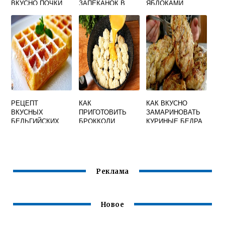
ВКУСНО ПОЧКИ
ЗАПЕКАНОК В
ЯБЛОКАМИ
СВИНЫЕ БЕЗ
ДУХОВКЕ
ПРОСТОЙ И
ЗАПАХА
ВКУСНЫЙ В
МУЛЬТИВАРКЕ
РЕДМОНД
РЕЦЕПТ
КАК
КАК ВКУСНО
ВКУСНЫХ
ПРИГОТОВИТЬ
ЗАМАРИНОВАТЬ
БЕЛЬГИЙСКИХ
БРОККОЛИ
КУРИНЫЕ БЕДРА
ВАФЕЛЬ ДЛЯ
ВКУСНО С ЯЙЦОМ
ДЛЯ ШАШЛЫКА
ЭЛЕКТРОВАФЕЛЬ
НА СКОВОРОДЕ
РЕЦЕПТ С ФОТО
НИЦЫ
ПОШАГОВО
Реклама
Новое