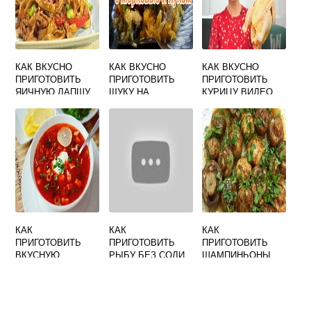
КАК ВКУСНО
КАК ВКУСНО
КАК ВКУСНО
ПРИГОТОВИТЬ
ПРИГОТОВИТЬ
ПРИГОТОВИТЬ
ЯИЧНУЮ ЛАПШУ
ЩУКУ НА
КУРИЦУ ВИДЕО
РОЛЛТОН
СКОВОРОДЕ С
ЛУКОМ И
МОРКОВЬЮ
КАК
КАК
КАК
ПРИГОТОВИТЬ
ПРИГОТОВИТЬ
ПРИГОТОВИТЬ
ВКУСНУЮ
РЫБУ БЕЗ СОЛИ
ШАМПИНЬОНЫ
СОЛЯНКУ В
ВКУСНО
БЫСТРО И
ДОМАШНИХ
ВКУСНО В
УСЛОВИЯХ
МИКРОВОЛНОВКЕ