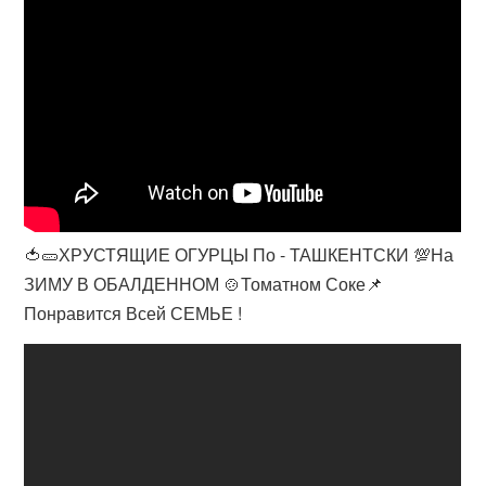
🍅🥒ХРУСТЯЩИЕ ОГУРЦЫ По - ТАШКЕНТСКИ 💯На
ЗИМУ В ОБАЛДЕННОМ 🍲Томатном Соке📌
Понравится Всей СЕМЬЕ !