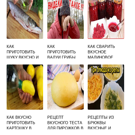
ПРИГОТОВИТЬ
КАК
КАК
КАК СВАРИТЬ
ПРИГОТОВИТЬ
ПРИГОТОВИТЬ
ВКУСНОЕ
ЩУКУ ВКУСНО И
ВАЛУИ ГРИБЫ
МАЛИНОВОЕ
ПРОСТО В
ВКУСНО
ВАРЕНЬЕ НА
ДУХОВКЕ С
ПРАВИЛЬНО И
ЗИМУ ГУСТОЕ С
КАРТОШКОЙ
БЫСТРО
ЦЕЛЫМИ
ЯГОДАМИ
РЕЦЕПТ
КАК ВКУСНО
РЕЦЕПТ
РЕЦЕПТЫ ИЗ
ПРИГОТОВИТЬ
ВКУСНОГО ТЕСТА
БРЮКВЫ
КАРТОШКУ В
ДЛЯ ПИРОЖКОВ В
ВКУСНЫЕ И
ФОЛЬГЕ НА
ДУХОВКЕ С
ПРОСТЫЕ БЛЮДА