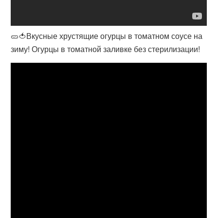
🥒🍅Вкусные хрустящие огурцы в томатном соусе на
зиму! Огурцы в томатной заливке без стерилизации!