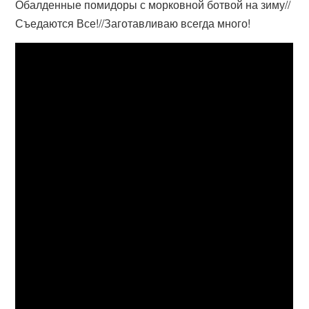
Обалденные помидоры с морковной ботвой на зиму//
Съедаются Все!//Заготавливаю всегда много!