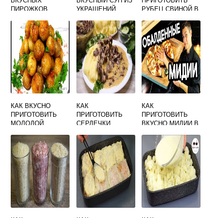
ПИРОЖКОВ
УКРАШЕНИЙ
РУБЕЦ СВИНОЙ В
ЖАРЕНЫХ С
GENSHIN IMPACT
ДОМАШНИХ
КАРТОШКОЙ
УСЛОВИЯХ
ВКУСНО И
БЫСТРО
КАК ВКУСНО
КАК
КАК
ПРИГОТОВИТЬ
ПРИГОТОВИТЬ
ПРИГОТОВИТЬ
МОЛОДОЙ
СЕРДЕЧКИ
ВКУСНО МИДИИ В
КАРТОФЕЛЬ
КУРИНЫЕ В
РАКУШКАХ
МУЛЬТИВАРКЕ
ВКУСНО