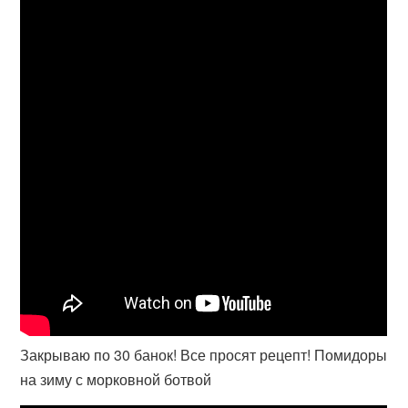
Закрываю по 30 банок! Все просят рецепт! Помидоры
на зиму с морковной ботвой