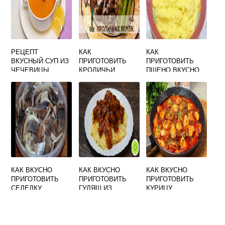
РЕЦЕПТ
КАК
КАК
ВКУСНЫЙ СУП ИЗ
ПРИГОТОВИТЬ
ПРИГОТОВИТЬ
ЧЕЧЕВИЦЫ
КРОЛИЧЬИ
ПШЕНО ВКУСНО
ПОЧКИ ВКУСНО
НА ВОДЕ
КАК ВКУСНО
КАК ВКУСНО
КАК ВКУСНО
ПРИГОТОВИТЬ
ПРИГОТОВИТЬ
ПРИГОТОВИТЬ
СЕЛЕДКУ
ГУЛЯШ ИЗ
КУРИЦУ
СОЛЕНУЮ И
СВИНИНЫ В
КУСОЧКАМИ НА
ПОДАТЬ К СТОЛУ
МУЛЬТИВАРКЕ
СКОВОРОДЕ С
ПОДЛИВКОЙ
ЧЕСНОКОМ