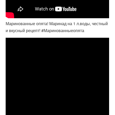
Маринованные опята! Маринад на 1 л.воды, честный
и вкусный рецепт! #Маринованныеопята