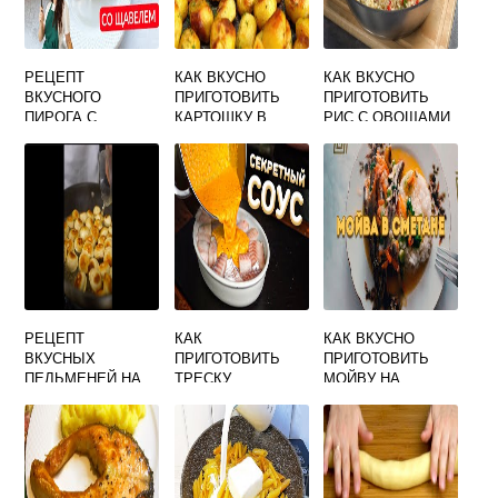
РЕЦЕПТ
КАК ВКУСНО
КАК ВКУСНО
ВКУСНОГО
ПРИГОТОВИТЬ
ПРИГОТОВИТЬ
ПИРОГА С
КАРТОШКУ В
РИС С ОВОЩАМИ
ЩАВЕЛЕМ
ДУХОВКЕ С
БЕЗ МЯСА
КОЖУРОЙ
РЕЦЕПТ
КАК
КАК ВКУСНО
ВКУСНЫХ
ПРИГОТОВИТЬ
ПРИГОТОВИТЬ
ПЕЛЬМЕНЕЙ НА
ТРЕСКУ
МОЙВУ НА
СКОВОРОДЕ ИЗ
ДИЕТИЧЕСКУЮ
СКОВОРОДЕ С
ТИК ТОКА
ВКУСНО
ЛУКОМ И
СМЕТАНОЙ