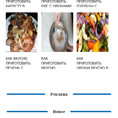
ПРИГОТОВИТЬ
ПРИГОТОВИТЬ
ПРИГОТОВИТЬ
КАПУСТУ В
РИС С ОВОЩАМИ
ГОЛУБЦЫ С
ДУХОВКЕ
НА СКОВОРОДЕ
МЯСОМ И РИСОМ
БЕЛОКОЧАННУЮ
В ДОМАШНИХ
УСЛОВИЯХ
ПОШАГОВЫЙ
РЕЦЕПТ
КАК ВКУСНО
КАК
КАК
ПРИГОТОВИТЬ
ПРИГОТОВИТЬ
ПРИГОТОВИТЬ
ПЕЧЕНЬ С
ВКУСНО
ОВОЩИ ВКУСНО В
ПОДЛИВКОЙ
РИСОВУЮ ЛАПШУ
ДУХОВКЕ
СВИНУЮ
НА ГАРНИР
Реклама
Новое