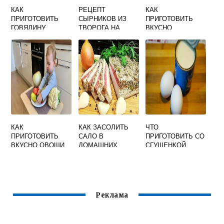
КАК
РЕЦЕПТ
КАК
ПРИГОТОВИТЬ
СЫРНИКОВ ИЗ
ПРИГОТОВИТЬ
ГОВЯДИНУ
ТВОРОГА НА
ВКУСНО
ВКУСНО И
СКОВОРОДЕ
ГРУДИНКУ
ДИЕТИЧЕСКИ
ПЫШНЫЕ И
СВИНУЮ В
ВКУСНЫЕ
ДУХОВКЕ СОЧНО
ФОЛЬГЕ
КАК
КАК ЗАСОЛИТЬ
ЧТО
ПРИГОТОВИТЬ
САЛО В
ПРИГОТОВИТЬ СО
ВКУСНО ОВОЩИ
ДОМАШНИХ
СГУЩЕНКОЙ
ДЛЯ РЕБЕНКА
УСЛОВИЯХ С
БЫСТРО И
ЧЕСНОКОМ
ВКУСНО МОЖНО
СУХИМ
СПОСОБОМ
ВКУСНО И
Реклама
БЫСТРО ПАКЕТЕ
РЕЦЕПТ