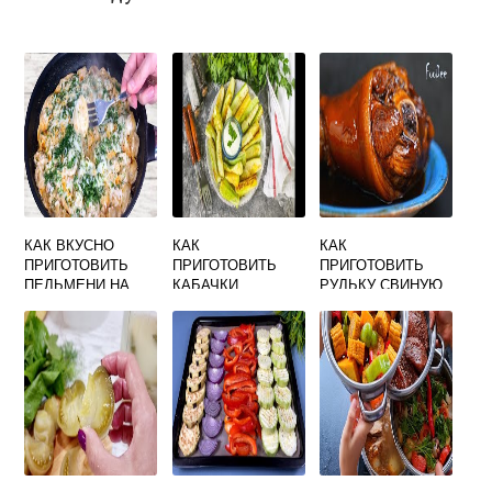
КАК ВКУСНО
КАК
КАК
ПРИГОТОВИТЬ
ПРИГОТОВИТЬ
ПРИГОТОВИТЬ
ПЕЛЬМЕНИ НА
КАБАЧКИ
РУЛЬКУ СВИНУЮ
СКОВОРОДЕ С
БЫСТРО И
В СКОРОВАРКЕ
МАЙОНЕЗОМ
ВКУСНО В
СОЧНО И ВКУСНО
ДУХОВКЕ
ДИЕТИЧЕСКИЕ