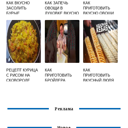
КАК ВКУСНО
КАК ЗАПЕЧЬ
КАК
ЗАСОЛИТЬ
ОВОЩИ В
ПРИГОТОВИТЬ
БУРЫЕ
ДУХОВКЕ ВКУСНО
ВКУСНО ОВОЩИ
ПОМИДОРЫ НА
БАКЛАЖАН
НА ПАРУ
ЗИМУ РЕЦЕПТЫ
ПЕРЕЦ КАБАЧОК
РЕЦЕПТ
РЕЦЕПТ КУРИЦА
КАК
КАК
С РИСОМ НА
ПРИГОТОВИТЬ
ПРИГОТОВИТЬ
СКОВОРОДЕ
БРОЙЛЕРА
ВКУСНЫЙ ЛЮЛЯ
ВКУСНЫЙ
ВКУСНО
КЕБАБ НА
РЕЦЕПТЫ
МАНГАЛЕ
Реклама
Новое