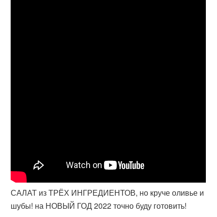
САЛАТ из ТРЁХ ИНГРЕДИЕНТОВ, но круче оливье и
шубы! на НОВЫЙ ГОД 2022 точно буду готовить!