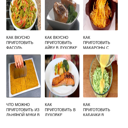
КАК ВКУСНО
КАК ВКУСНО
КАК
ПРИГОТОВИТЬ
ПРИГОТОВИТЬ
ПРИГОТОВИТЬ
ФАСОЛЬ
АЙВУ В ДУХОВКЕ
МАКАРОНЫ С
СТРУЧКОВУЮ ПП
С МЕДОМ
ОВОЩАМИ НА
СКОВОРОДЕ
ВКУСНО
ЧТО МОЖНО
КАК
КАК
ПРИГОТОВИТЬ ИЗ
ПРИГОТОВИТЬ В
ПРИГОТОВИТЬ
ЛЬНЯНОЙ МУКИ В
ДУХОВКЕ
КАБАЧКИ В
ДОМАШНИХ
КРАСНУЮ РЫБУ
КАСТРЮЛЕ
УСЛОВИЯХ
ВКУСНО
БЫСТРО И