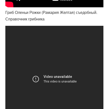
Гриб Оленьи Рожки (Рамария Желтая) съедобный.
Справочник грибника