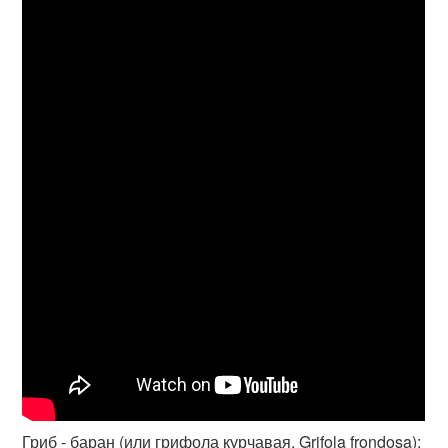
Гриб - баран (или грифола курчавая, Grifola frondosa):