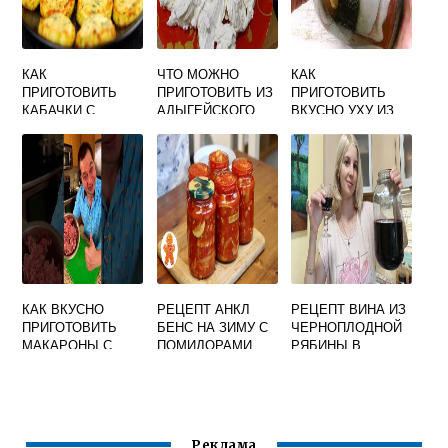
КАК
ЧТО МОЖНО
КАК
ПРИГОТОВИТЬ
ПРИГОТОВИТЬ ИЗ
ПРИГОТОВИТЬ
КАБАЧКИ С
АДЫГЕЙСКОГО
ВКУСНО УХУ ИЗ
ТВОРОГОМ
СЫРА БЫСТРО И
ФОРЕЛИ
БЫСТРО И
ВКУСНО
ВКУСНО
КАК ВКУСНО
РЕЦЕПТ АНКЛ
РЕЦЕПТ ВИНА ИЗ
ПРИГОТОВИТЬ
БЕНС НА ЗИМУ С
ЧЕРНОПЛОДНОЙ
МАКАРОНЫ С
ПОМИДОРАМИ
РЯБИНЫ В
ФАРШЕМ И
САМЫЙ ВКУСНЫЙ
ДОМАШНИХ
ОВОЩАМИ
УСЛОВИЯХ БЕЗ
ДРОЖЖЕЙ
ПРОСТОЙ И
ВКУСНЫЙ
Реклама