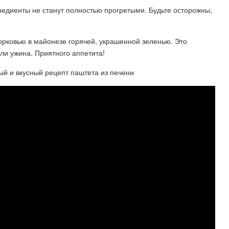
гредиенты не станут полностью прогретыми. Будьте осторожны,
орковью в майонезе горячей, украшенной зеленью. Это
ли ужина. Приятного аппетита!
й и вкусный рецепт паштета из печени