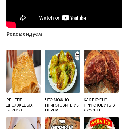
Рекомендуем:
РЕЦЕПТ
ЧТО МОЖНО
КАК ВКУСНО
ДРОЖЖЕВЫХ
ПРИГОТОВИТЬ ИЗ
ПРИГОТОВИТЬ В
БЛИНОВ
ПЕРЦА
ДУХОВКЕ
ВКУСНЫХ НА
БОЛГАРСКОГО НА
СВИНУЮ РУЛЬКУ
МОЛОКЕ С
УЖИН БЫСТРО И
ДЫРОЧКАМИ
ВКУСНО