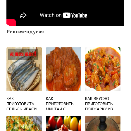
Рекомендуем:
КАК
КАК
КАК ВКУСНО
ПРИГОТОВИТЬ
ПРИГОТОВИТЬ
ПРИГОТОВИТЬ
СЕЛЬДЬ ИВАСИ
МИНТАЙ С
ПОДЖАРКУ ИЗ
ВКУСНО
ОВОЩАМИ НА
СВИНИНЫ НА
СКОВОРОДЕ
СКОВОРОДЕ С
ВКУСНО И
ЛУКОМ И
ТОМАТНОЙ
МОРКОВЬЮ