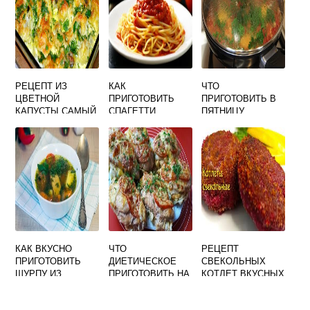
ПАСТОЙ
РЕЦЕПТ ИЗ
КАК
ЧТО
ЦВЕТНОЙ
ПРИГОТОВИТЬ
ПРИГОТОВИТЬ В
КАПУСТЫ САМЫЙ
СПАГЕТТИ
ПЯТНИЦУ
ВКУСНЫЙ В
ВКУСНО С
ВКУСНОГО
ДУХОВКЕ С
ТОМАТНОЙ
СЫРОМ
ПАСТОЙ
ЗАПЕКАНКА
КАК ВКУСНО
ЧТО
РЕЦЕПТ
ПРИГОТОВИТЬ
ДИЕТИЧЕСКОЕ
СВЕКОЛЬНЫХ
ШУРПУ ИЗ
ПРИГОТОВИТЬ НА
КОТЛЕТ ВКУСНЫХ
СВИНИНЫ
УЖИН БЫСТРО И
ПОСТНЫХ
ВКУСНО