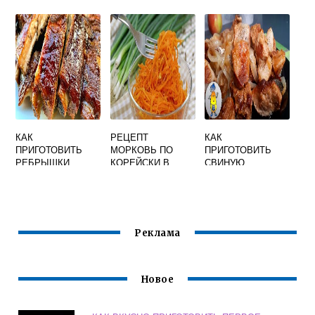
ПЮРЕ В
КУРИНЫЕ
МУЛЬТИВАРКЕ ИЗ
КАСТРЮЛЕ С
СВИНИНЫ
ЗАМАЧИВАНИЕМ
НА ПЛИТЕ
СВАРИТЬ ВКУСНО
И БЫСТРО
ПОШАГОВЫЙ
КАК
РЕЦЕПТ
КАК
ПРИГОТОВИТЬ
МОРКОВЬ ПО
ПРИГОТОВИТЬ
РЕБРЫШКИ
КОРЕЙСКИ В
СВИНУЮ
КАБАНА ВКУСНО
ДОМАШНИХ
ЛОПАТКУ НА
В ДУХОВКЕ
УСЛОВИЯХ
СКОВОРОДЕ
БЫСТРО И
СОЧНО И ВКУСНО
ВКУСНО
КУСОЧКАМИ С
ЛУКОМ
Реклама
Новое