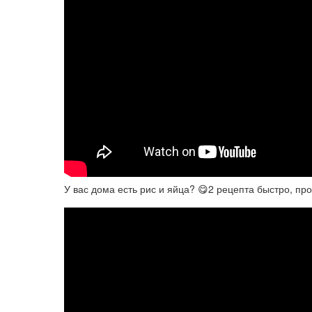
У вас дома есть рис и яйца? 😋2 рецепта быстро, про