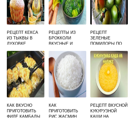
РЕЦЕПТ КЕКСА
РЕЦЕПТЫ ИЗ
РЕЦЕПТ
ИЗ ТЫКВЫ В
БРОККОЛИ
ЗЕЛЕНЫЕ
ДУХОВКЕ
ВКУСНЫЕ И
ПОМИДОРЫ ПО
БЫСТРЫЙ И
ПРОСТЫЕ НА
ГРУЗИНСКИ НА
ВКУСНЫЙ
ЗИМУ
ЗИМУ САМЫЙ
ВКУСНЫЙ
КАК ВКУСНО
КАК
РЕЦЕПТ ВКУСНОЙ
ПРИГОТОВИТЬ
ПРИГОТОВИТЬ
КУКУРУЗНОЙ
ФИЛЕ КАМБАЛЫ
РИС ЖАСМИН
КАШИ НА
В БРИКЕТАХ
ВКУСНО
МОЛОКЕ