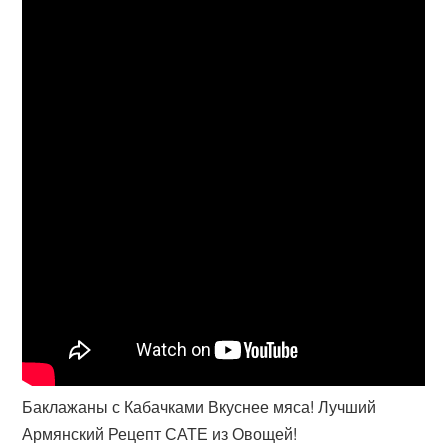
Баклажаны с Кабачками Вкуснее мяса! Лучший
Армянский Рецепт САТЕ из Овощей!