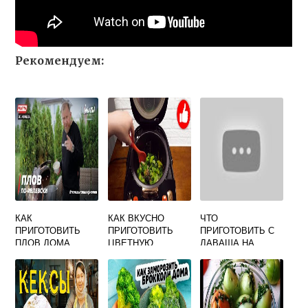
Рекомендуем:
КАК
КАК ВКУСНО
ЧТО
ПРИГОТОВИТЬ
ПРИГОТОВИТЬ
ПРИГОТОВИТЬ С
ПЛОВ ДОМА
ЦВЕТНУЮ
ЛАВАША НА
ВКУСНЫЙ
КАПУСТУ НА ПАРУ
СКОВОРОДЕ
В МУЛЬТИВАРКЕ
БЫСТРО И
ВКУСНО
НАЧИНКОЙ
ЗАВТРАК