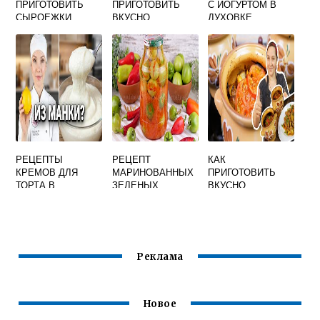
ПРИГОТОВИТЬ
ПРИГОТОВИТЬ
С ЙОГУРТОМ В
СЫРОЕЖКИ
ВКУСНО
ДУХОВКЕ
ЖАРЕНЫЕ В
КАЛЬМАРЫ В
ПРОСТОЙ И
МАСЛЕ С ЛУКОМ
СМЕТАНЕ
ВКУСНЫЙ
РЕЦЕПТЫ
РЕЦЕПТ
КАК
КРЕМОВ ДЛЯ
МАРИНОВАННЫХ
ПРИГОТОВИТЬ
ТОРТА В
ЗЕЛЕНЫХ
ВКУСНО
ДОМАШНИХ
ПОМИДОРОВ НА
ГОРШОЧКИ ИЗ
УСЛОВИЯХ
ЗИМУ ОЧЕНЬ
СВИНИНЫ
ПРОСТЫЕ И
ВКУСНЫЕ С
ВКУСНЫЕ С ФОТО
ЧЕСНОКОМ
ПОШАГОВО
Реклама
Новое