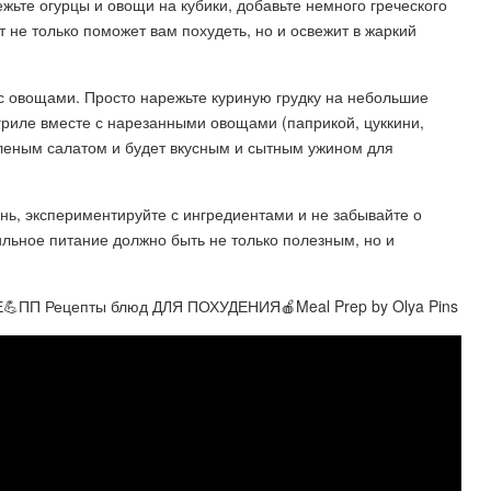
жьте огурцы и овощи на кубики, добавьте немного греческого
ат не только поможет вам похудеть, но и освежит в жаркий
 с овощами. Просто нарежьте куриную грудку на небольшие
 гриле вместе с нарезанными овощами (паприкой, цуккини,
еленым салатом и будет вкусным и сытным ужином для
ь, экспериментируйте с ингредиентами и не забывайте о
ильное питание должно быть не только полезным, но и
ПП Рецепты блюд ДЛЯ ПОХУДЕНИЯ🍎Meal Prep by Olya Pins