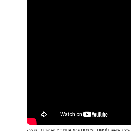
-55 кг! 3 Супер УЖИНА Для ПОХУДЕНИЯ! Ешьте Хоть 