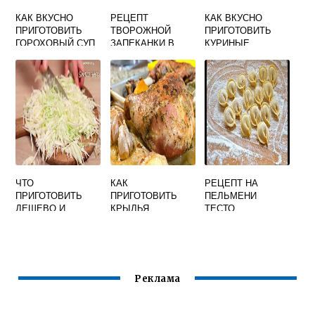
КАК ВКУСНО
РЕЦЕПТ
КАК ВКУСНО
ПРИГОТОВИТЬ
ТВОРОЖНОЙ
ПРИГОТОВИТЬ
ГОРОХОВЫЙ СУП
ЗАПЕКАНКИ В
КУРИНЫЕ
СО СВИНИНОЙ
ДУХОВКЕ
ТЕФТЕЛИ
БЫСТРЫЙ И
ВКУСНЫЙ БЕЗ
МАНКИ
ЧТО
КАК
РЕЦЕПТ НА
ПРИГОТОВИТЬ
ПРИГОТОВИТЬ
ПЕЛЬМЕНИ
ДЕШЕВО И
КРЫЛЬЯ
ТЕСТО
ВКУСНО НА ОБЕД
ИНДЕЙКИ ВКУСНО
ДОМАШНИЕ
В ДУХОВКЕ С
ОЧЕНЬ ВКУСНЫЕ
КАРТОШКОЙ
Реклама