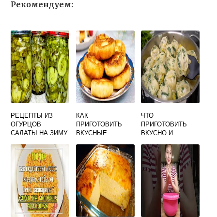
Рекомендуем:
РЕЦЕПТЫ ИЗ
КАК
ЧТО
ОГУРЦОВ
ПРИГОТОВИТЬ
ПРИГОТОВИТЬ
САЛАТЫ НА ЗИМУ
ВКУСНЫЕ
ВКУСНО И
САМЫЕ ВКУСНЫЕ
СЫРНИКИ ИЗ
БЫСТРО ГОСТЯМ
ТВОРОГА НА
СКОВОРОДЕ
ПЫШНЫЕ БЕЗ
МАНКИ