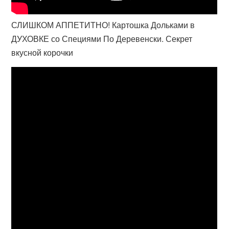
СЛИШКОМ АППЕТИТНО! Картошка Дольками в
ДУХОВКЕ со Специями По Деревенски. Секрет
вкусной корочки