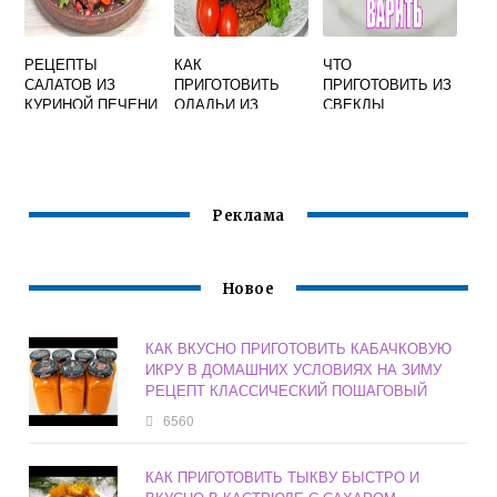
РЕЦЕПТЫ
КАК
ЧТО
САЛАТОВ ИЗ
ПРИГОТОВИТЬ
ПРИГОТОВИТЬ ИЗ
КУРИНОЙ ПЕЧЕНИ
ОЛАДЬИ ИЗ
СВЕКЛЫ
ПРОСТЫЕ И
ПЕЧЕНИ СВИНОЙ
ВАРЕНОЙ
ВКУСНЫЕ
ВКУСНО НА
БЫСТРО И
СКОВОРОДЕ
ВКУСНО БЕЗ
МАЙОНЕЗА
Реклама
Новое
КАК ВКУСНО ПРИГОТОВИТЬ КАБАЧКОВУЮ
ИКРУ В ДОМАШНИХ УСЛОВИЯХ НА ЗИМУ
РЕЦЕПТ КЛАССИЧЕСКИЙ ПОШАГОВЫЙ
6560
КАК ПРИГОТОВИТЬ ТЫКВУ БЫСТРО И