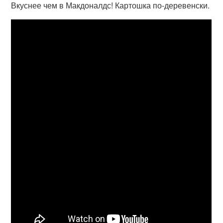
Вкуснее чем в Макдоналдс! Картошка по-деревенски.