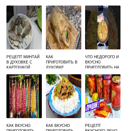
КАПУСТЫ ВКУСНО
ДОМАШНИХ
ГРУДИНКУ
И ПРОСТО
УСЛОВИЯХ
СВИНУЮ В
ДУХОВКЕ СОЧНО
ФОЛЬГЕ
РЕЦЕПТ МИНТАЙ
КАК
ЧТО НЕДОРОГО И
В ДУХОВКЕ С
ПРИГОТОВИТЬ В
ВКУСНО
КАРТОШКОЙ
ДУХОВКЕ
ПРИГОТОВИТЬ НА
САМЫЙ ВКУСНЫЙ
ИНДОУТКУ
УЖИН
ЦЕЛИКОМ
ВКУСНО
КАК ВКУСНО
КАК ВКУСНО
РЕЦЕПТ
ПРИГОТОВИТЬ
ПРИГОТОВИТЬ
ВКУСНОГО ЛЕЧО