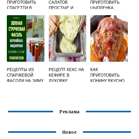
ПРИГОТОВИТЬ
САЛАТОВ
ПРИГОТОВИТЬ
СПАГЕТТИ В
ПРОСТЫЕ И
ЦЫПЛЕНКА
ДУХОВКЕ
ВКУСНЫЕ К
БРОЙЛЕРА В
ПРАЗДНИЧНОМУ
ДУХОВКЕ
СТОЛУ
НЕДОРОГИЕ
БЮДЖЕТНЫЕ
РЕЦЕПТЫ ИЗ
РЕЦЕПТ КЕКС НА
КАК
СПАРЖЕВОЙ
КЕФИРЕ В
ПРИГОТОВИТЬ
ФАСОЛИ НА ЗИМУ
ДУХОВКЕ
КОНИНУ ВКУСНО
ВКУСНЫЕ И
ПРОСТОЙ И
В ДУХОВКЕ
ПРОСТЫЕ
ВКУСНЫЙ
Реклама
Новое