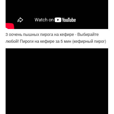
3 оочень пышных пирога на кефире - Выбирайте
любой! Пироги на кефире за 5 мин (кефирный пирог)