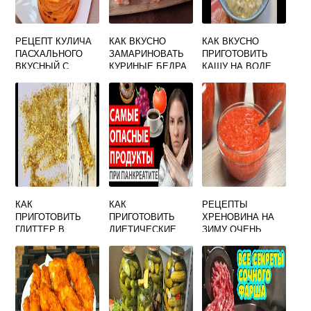
РЕЦЕПТ КУЛИЧА
КАК ВКУСНО
КАК ВКУСНО
ПАСХАЛЬНОГО
ЗАМАРИНОВАТЬ
ПРИГОТОВИТЬ
ВКУСНЫЙ С
КУРИНЫЕ БЕДРА
КАШУ НА ВОДЕ
ИЗЮМОМ
ДЛЯ ШАШЛЫКА
ОВСЯНУЮ
РЕЦЕПТ С ФОТО
ПОШАГОВО
КАК
КАК
РЕЦЕПТЫ
ПРИГОТОВИТЬ
ПРИГОТОВИТЬ
ХРЕНОВИНА НА
ГЛИТТЕР В
ДИЕТИЧЕСКИЕ
ЗИМУ ОЧЕНЬ
ДОМАШНИХ
КАБАЧКИ
ВКУСНО
УСЛОВИЯХ
БЫСТРО И
ВКУСНО
ВКУСНО ПРИ
ПАНКРЕАТИТЕ