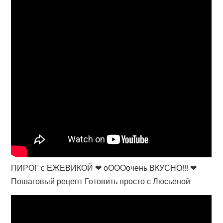
ПИРОГ с ЕЖЕВИКОЙ ❤ оОООочень ВКУСНО!!! ❤
Пошаговый рецепт Готовить просто с Люсьеной