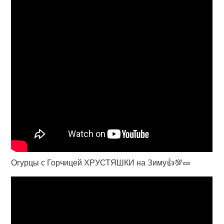
Огурцы с Горчицей ХРУСТЯШКИ на Зиму👍💯🥒