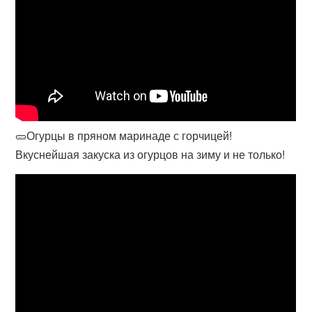
🥒Огурцы в пряном маринаде с горчицей!
Вкуснейшая закуска из огурцов на зиму и не только!