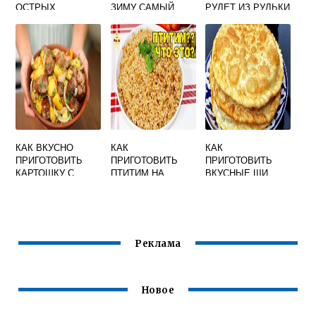
ОСТРЫХ
ЗИМУ САМЫЙ
РУЛЕТ ИЗ РУЛЬКИ
ОГУРЦОВ НА
ВКУСНЫЙ
ЗИМУ В БАНКАХ
БОЛГАРСКИЙ
ХРУСТЯЩИЕ
КАК ВКУСНО
КАК
КАК
ПРИГОТОВИТЬ
ПРИГОТОВИТЬ
ПРИГОТОВИТЬ
КАРТОШКУ С
ПТИТИМ НА
ВКУСНЫЕ ЩИ
МЯСОМ
ГАРНИР ВКУСНО
ВИДЕО
Реклама
Новое