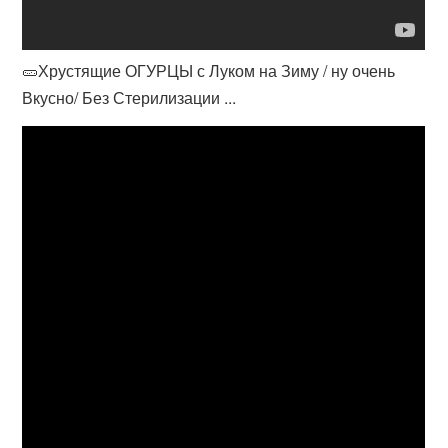
🥒Хрустящие ОГУРЦЫ с Луком на Зиму / ну очень
Вкусно/ Без Стерилизации ...