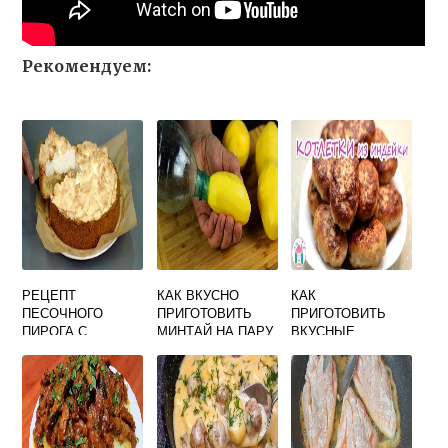
Рекомендуем:
РЕЦЕПТ
КАК ВКУСНО
КАК
ПЕСОЧНОГО
ПРИГОТОВИТЬ
ПРИГОТОВИТЬ
ПИРОГА С
МИНТАЙ НА ПАРУ
ВКУСНЫЕ
ЯБЛОКАМИ
В МУЛЬТИВАРКЕ
СОЧНЫЕ
ПРОСТОЙ И
КОТЛЕТЫ ИЗ
ВКУСНЫЙ В
ИНДЕЙКИ
ДУХОВКЕ