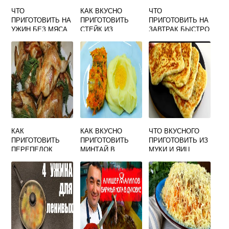
ЧТО
КАК ВКУСНО
ЧТО
ПРИГОТОВИТЬ НА
ПРИГОТОВИТЬ
ПРИГОТОВИТЬ НА
УЖИН БЕЗ МЯСА
СТЕЙК ИЗ
ЗАВТРАК БЫСТРО
БЫСТРО И
ИНДЕЙКИ В
И ВКУСНО БЕЗ
ВКУСНО ИЗ
ДУХОВКЕ И
ЯИЦ
ПРОСТЫХ
СОЧНО
ПРОДУКТОВ
СКОВОРОДЕ
КАК
КАК ВКУСНО
ЧТО ВКУСНОГО
ПРИГОТОВИТЬ
ПРИГОТОВИТЬ
ПРИГОТОВИТЬ ИЗ
ПЕРЕПЕЛОК
МИНТАЙ В
МУКИ И ЯИЦ
ВКУСНО В
ДУХОВКЕ С
ДУХОВКЕ
МАЙОНЕЗОМ
ПОШАГОВО
ЛУКОМ И
МОРКОВЬЮ