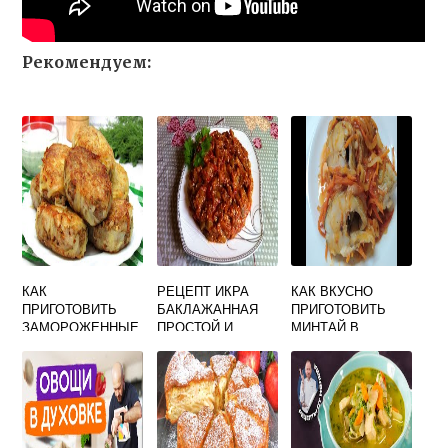
Рекомендуем:
КАК
РЕЦЕПТ ИКРА
КАК ВКУСНО
ПРИГОТОВИТЬ
БАКЛАЖАННАЯ
ПРИГОТОВИТЬ
ЗАМОРОЖЕННЫЕ
ПРОСТОЙ И
МИНТАЙ В
БАКЛАЖАНЫ
ВКУСНЫЙ НА
ДУХОВКЕ С
БЫСТРО И
СКОВОРОДЕ
ЛУКОМ И
ВКУСНО НА
МОРКОВЬЮ
СКОВОРОДЕ