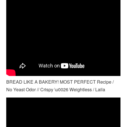
BREAD LIKE A BAKERY! MOST PERFECT Recipe /
No Yeast Odor // Crispy \u0026 Weightless / Laila