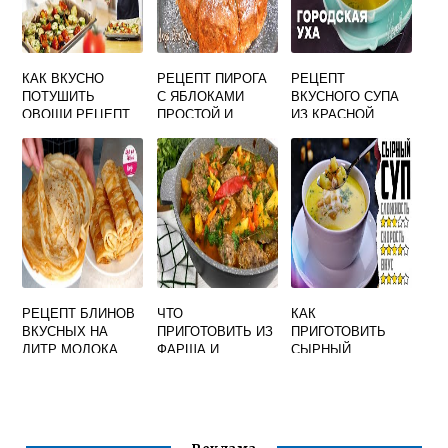
КАК ВКУСНО
РЕЦЕПТ ПИРОГА
РЕЦЕПТ
ПОТУШИТЬ
С ЯБЛОКАМИ
ВКУСНОГО СУПА
ОВОЩИ РЕЦЕПТ
ПРОСТОЙ И
ИЗ КРАСНОЙ
ВКУСНЫЙ В
РЫБЫ
ДУХОВКЕ ИЗ
ДРОЖЖЕВОГО
ТЕСТА
РЕЦЕПТ БЛИНОВ
ЧТО
КАК
ВКУСНЫХ НА
ПРИГОТОВИТЬ ИЗ
ПРИГОТОВИТЬ
ЛИТР МОЛОКА
ФАРША И
СЫРНЫЙ
КАРТОШКИ В
ВКУСНЫЙ СУП
МУЛЬТИВАРКЕ
БЫСТРО ВКУСНО