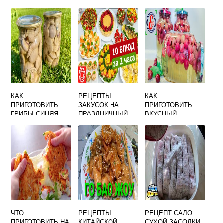
ВКУСНО НА
СОУСОМ ВКУСНО
СКОВОРОДЕ
НА СКОВОРОДЕ
КАК
РЕЦЕПТЫ
КАК
ПРИГОТОВИТЬ
ЗАКУСОК НА
ПРИГОТОВИТЬ
ГРИБЫ СИНЯЯ
ПРАЗДНИЧНЫЙ
ВКУСНЫЙ
НОЖКА НА
СТОЛ ПРОСТЫЕ И
КОМПОТ ИЗ
СКОВОРОДКЕ
ВКУСНЫЕ С ФОТО
КРЫЖОВНИКА НА
ВКУСНО
ЗИМУ
ЧТО
РЕЦЕПТЫ
РЕЦЕПТ САЛО
ПРИГОТОВИТЬ НА
КИТАЙСКОЙ
СУХОЙ ЗАСОЛКИ