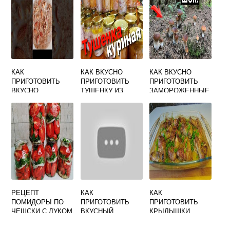
СЛИВКАМИ
СЫРОМ
КАК
КАК ВКУСНО
КАК ВКУСНО
ПРИГОТОВИТЬ
ПРИГОТОВИТЬ
ПРИГОТОВИТЬ
ВКУСНО
ТУШЕНКУ ИЗ
ЗАМОРОЖЕННЫЕ
ЛЬНЯНУЮ КАШУ
КУРИЦЫ В
БЕЛЫЕ ГРИБЫ
ДОМАШНИХ
УСЛОВИЯХ
РЕЦЕПТ
КАК
КАК
ПОМИДОРЫ ПО
ПРИГОТОВИТЬ
ПРИГОТОВИТЬ
ЧЕШСКИ С ЛУКОМ
ВКУСНЫЙ
КРЫЛЫШКИ
НА ЗИМУ САМЫЙ
ШАШЛЫК ИЗ
КУРИНЫЕ
ВКУСНЫЙ
СВИНИНЫ
ВКУСНО В