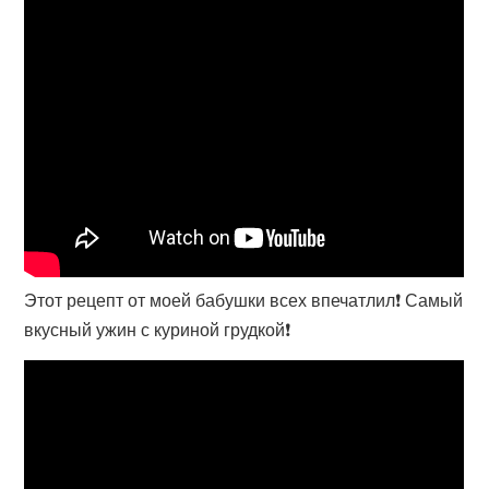
Этот рецепт от моей бабушки всех впечатлил❗ Самый
вкусный ужин с куриной грудкой❗