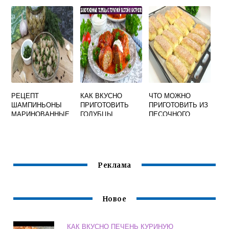
САЛАТ
БЛИНЧИКИ
БЛЕНДЕРЕ
РЕЦЕПТ
КАК ВКУСНО
ЧТО МОЖНО
ШАМПИНЬОНЫ
ПРИГОТОВИТЬ
ПРИГОТОВИТЬ ИЗ
МАРИНОВАННЫЕ
ГОЛУБЦЫ
ПЕСОЧНОГО
В ДОМАШНИХ
ЗАМОРОЖЕННЫЕ
ТЕСТА БЫСТРО И
УСЛОВИЯХ
В КАСТРЮЛЕ
ВКУСНО
БЫСТРО И
РЕЦЕПТЫ
ВКУСНО НА ЗИМУ
Реклама
Новое
КАК ВКУСНО ПЕЧЕНЬ КУРИНУЮ